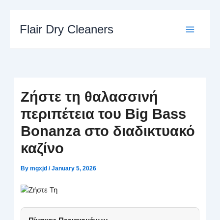
Skip
to
Flair Dry Cleaners
content
Ζήστε τη θαλασσινή
περιπέτεια του Big Bass
Bonanza στο διαδικτυακό
καζίνο
By
mgxjd
/
January 5, 2026