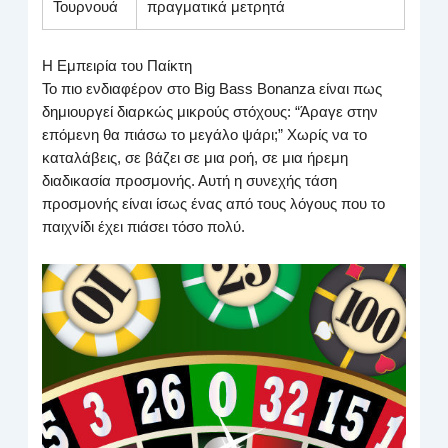
Τουρνουά
πραγματικά μετρητά
Η Εμπειρία του Παίκτη
Το πιο ενδιαφέρον στο Big Bass Bonanza είναι πως
δημιουργεί διαρκώς μικρούς στόχους: “Άραγε στην
επόμενη θα πιάσω το μεγάλο ψάρι;” Χωρίς να το
καταλάβεις, σε βάζει σε μια ροή, σε μια ήρεμη
διαδικασία προσμονής. Αυτή η συνεχής τάση
προσμονής είναι ίσως ένας από τους λόγους που το
παιχνίδι έχει πιάσει τόσο πολύ.