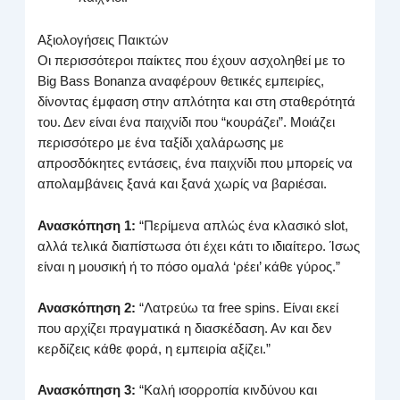
Αξιολογήσεις Παικτών
Οι περισσότεροι παίκτες που έχουν ασχοληθεί με το
Big Bass Bonanza αναφέρουν θετικές εμπειρίες,
δίνοντας έμφαση στην απλότητα και στη σταθερότητά
του. Δεν είναι ένα παιχνίδι που “κουράζει”. Μοιάζει
περισσότερο με ένα ταξίδι χαλάρωσης με
απροσδόκητες εντάσεις, ένα παιχνίδι που μπορείς να
απολαμβάνεις ξανά και ξανά χωρίς να βαριέσαι.
Ανασκόπηση 1:
“Περίμενα απλώς ένα κλασικό slot,
αλλά τελικά διαπίστωσα ότι έχει κάτι το ιδιαίτερο. Ίσως
είναι η μουσική ή το πόσο ομαλά ‘ρέει’ κάθε γύρος.”
Ανασκόπηση 2:
“Λατρεύω τα free spins. Είναι εκεί
που αρχίζει πραγματικά η διασκέδαση. Αν και δεν
κερδίζεις κάθε φορά, η εμπειρία αξίζει.”
Ανασκόπηση 3:
“Καλή ισορροπία κινδύνου και