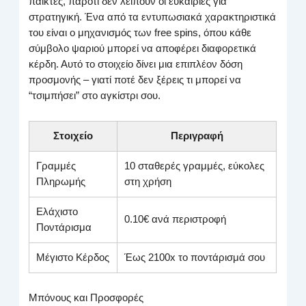
παίκτες, παρότι δεν λείπουν οι ευκαιρίες για
στρατηγική. Ένα από τα εντυπωσιακά χαρακτηριστικά
του είναι ο μηχανισμός των free spins, όπου κάθε
σύμβολο ψαριού μπορεί να αποφέρει διαφορετικά
κέρδη. Αυτό το στοιχείο δίνει μια επιπλέον δόση
προσμονής – γιατί ποτέ δεν ξέρεις τι μπορεί να
“τσιμπήσει” στο αγκίστρι σου.
Στοιχείο
Περιγραφή
Γραμμές
10 σταθερές γραμμές, εύκολες
Πληρωμής
στη χρήση
Ελάχιστο
0.10€ ανά περιστροφή
Ποντάρισμα
Μέγιστο Κέρδος
Έως 2100x το ποντάρισμά σου
Μπόνους και Προσφορές