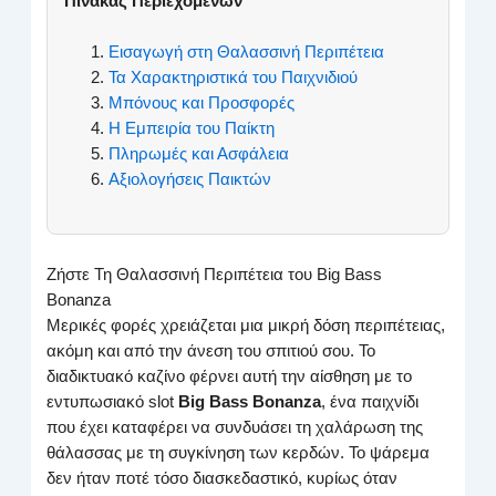
Πίνακας Περιεχομένων
Εισαγωγή στη Θαλασσινή Περιπέτεια
Τα Χαρακτηριστικά του Παιχνιδιού
Μπόνους και Προσφορές
Η Εμπειρία του Παίκτη
Πληρωμές και Ασφάλεια
Αξιολογήσεις Παικτών
Ζήστε Τη Θαλασσινή Περιπέτεια του Big Bass
Bonanza
Μερικές φορές χρειάζεται μια μικρή δόση περιπέτειας,
ακόμη και από την άνεση του σπιτιού σου. Το
διαδικτυακό καζίνο φέρνει αυτή την αίσθηση με το
εντυπωσιακό slot
Big Bass Bonanza
, ένα παιχνίδι
που έχει καταφέρει να συνδυάσει τη χαλάρωση της
θάλασσας με τη συγκίνηση των κερδών. Το ψάρεμα
δεν ήταν ποτέ τόσο διασκεδαστικό, κυρίως όταν