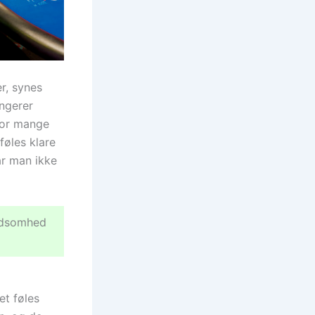
er, synes
ungerer
for mange
føles klare
år man ikke
kedsomhed
et føles