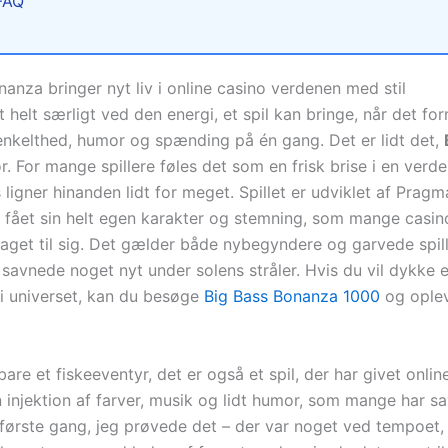
FAQ
anza bringer nyt liv i online casino verdenen med stil
 helt særligt ved den energi, et spil kan bringe, når det fo
nkelthed, humor og spænding på én gang. Det er lidt det,
. For mange spillere føles det som en frisk brise i en verde
ligner hinanden lidt for meget. Spillet er udviklet af Pragma
 fået sin helt egen karakter og stemning, som mange casino
taget til sig. Det gælder både nybegyndere og garvede spill
savnede noget nyt under solens stråler. Hvis du vil dykke 
i universet, kan du besøge
Big Bass Bonanza 1000
og oplev
bare et fiskeeventyr, det er også et spil, der har givet onlin
 injektion af farver, musik og lidt humor, som mange har sa
 første gang, jeg prøvede det – der var noget ved tempoet,