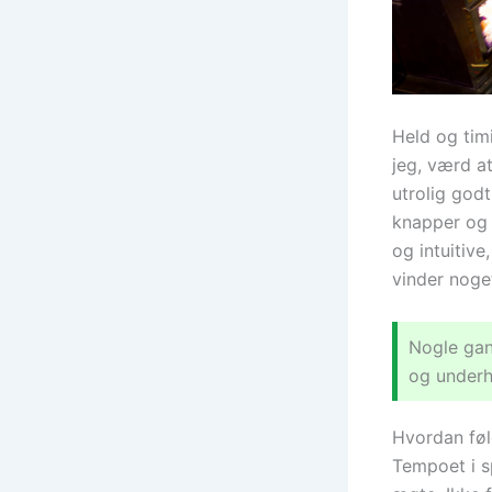
Held og timi
jeg, værd a
utrolig god
knapper og f
og intuitive
vinder noge
Nogle gan
og underh
Hvordan fø
Tempoet i sp