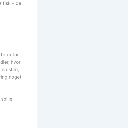
 fisk – de
 form for
dier, hvor
r næsten,
ring noget
spille.