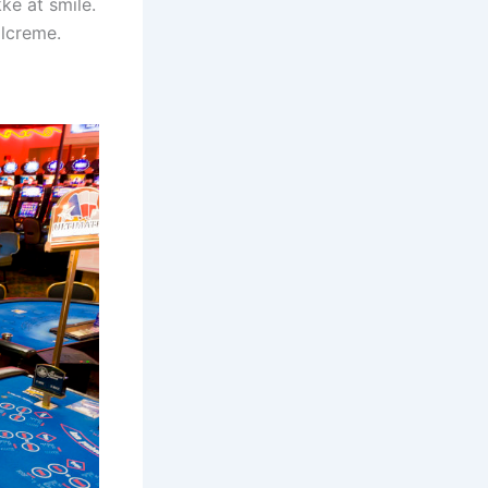
ke at smile.
olcreme.