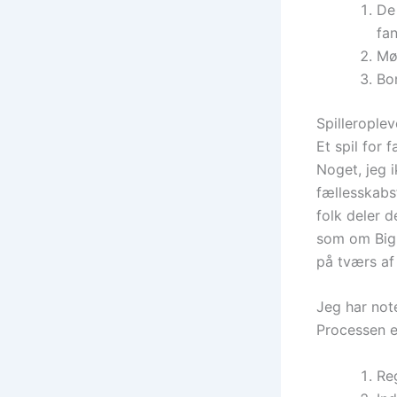
De
fa
Mø
Bo
Spillerople
Et spil for 
Noget, jeg 
fællesskabsf
folk deler d
som om Big 
på tværs af
Jeg har not
Processen e
Reg