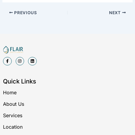
PREVIOUS
NEXT
F
I
L
a
n
i
c
s
n
e
t
k
b
a
e
o
g
d
Quick Links
o
r
i
k
a
n
-
m
Home
f
About Us
Services
Location