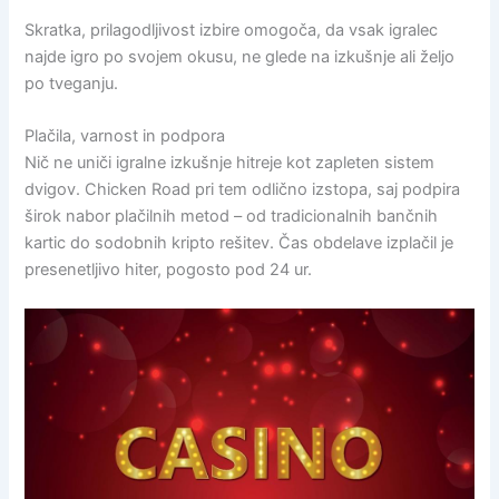
Skratka, prilagodljivost izbire omogoča, da vsak igralec
najde igro po svojem okusu, ne glede na izkušnje ali željo
po tveganju.
Plačila, varnost in podpora
Nič ne uniči igralne izkušnje hitreje kot zapleten sistem
dvigov. Chicken Road pri tem odlično izstopa, saj podpira
širok nabor plačilnih metod – od tradicionalnih bančnih
kartic do sodobnih kripto rešitev. Čas obdelave izplačil je
presenetljivo hiter, pogosto pod 24 ur.