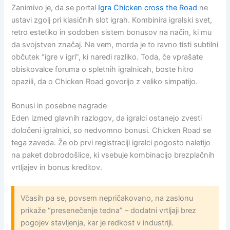
Zanimivo je, da se portal
Igra Chicken cross the Road
ne
ustavi zgolj pri klasičnih slot igrah. Kombinira igralski svet,
retro estetiko in sodoben sistem bonusov na način, ki mu
da svojstven značaj. Ne vem, morda je to ravno tisti subtilni
občutek “igre v igri”, ki naredi razliko. Toda, če vprašate
obiskovalce foruma o spletnih igralnicah, boste hitro
opazili, da o Chicken Road govorijo z veliko simpatijo.
Bonusi in posebne nagrade
Eden izmed glavnih razlogov, da igralci ostanejo zvesti
določeni igralnici, so nedvomno bonusi. Chicken Road se
tega zaveda. Že ob prvi registraciji igralci pogosto naletijo
na paket dobrodošlice, ki vsebuje kombinacijo brezplačnih
vrtljajev in bonus kreditov.
Včasih pa se, povsem nepričakovano, na zaslonu
prikaže “presenečenje tedna” – dodatni vrtljaji brez
pogojev stavljenja, kar je redkost v industriji.