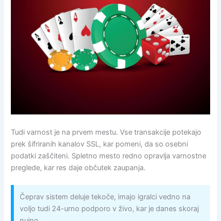
Tudi varnost je na prvem mestu. Vse transakcije potekajo
prek šifriranih kanalov SSL, kar pomeni, da so osebni
podatki zaščiteni. Spletno mesto redno opravlja varnostne
preglede, kar res daje občutek zaupanja.
Čeprav sistem deluje tekoče, imajo igralci vedno na
voljo tudi 24-urno podporo v živo, kar je danes skoraj
nujno.