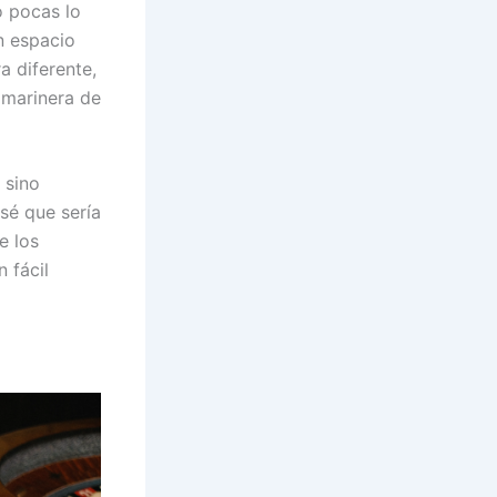
o pocas lo
n espacio
a diferente,
 marinera de
 sino
sé que sería
e los
 fácil