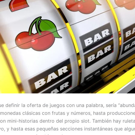
ue definir la oferta de juegos con una palabra, sería “abund
monedas clásicas con frutas y números, hasta produccion
n mini-historias dentro del propio slot. También hay ruleta
vo, y hasta esas pequeñas secciones instantáneas que alg