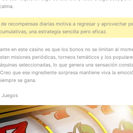
 calma.
a de recompensas diarias motiva a regresar y aprovechar 
cumulativas, una estrategia sencilla pero eficaz.
sante en este casino es que los bonos no se limitan al mom
isten misiones periódicas, torneos temáticos y los populare
máquinas seleccionadas, lo que genera una sensación const
Creo que ese ingrediente sorpresa mantiene viva la emoció
iempre se gana.
e Juegos