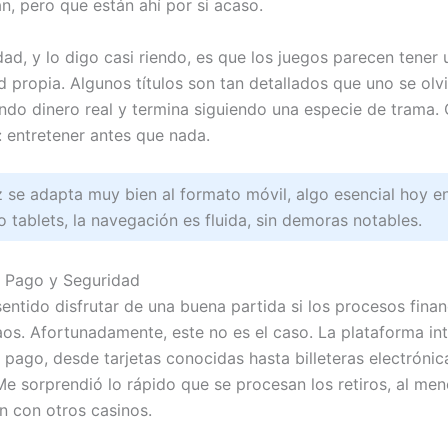
n, pero que están ahí por si acaso.
ad, y lo digo casi riendo, es que los juegos parecen tener 
d propia. Algunos títulos son tan detallados que uno se olv
ndo dinero real y termina siguiendo una especie de trama. 
: entretener antes que nada.
z se adapta muy bien al formato móvil, algo esencial hoy en
o tablets, la navegación es fluida, sin demoras notables.
 Pago y Seguridad
sentido disfrutar de una buena partida si los procesos finan
aos. Afortunadamente, este no es el caso. La plataforma in
pago, desde tarjetas conocidas hasta billeteras electrónic
e sorprendió lo rápido que se procesan los retiros, al men
 con otros casinos.