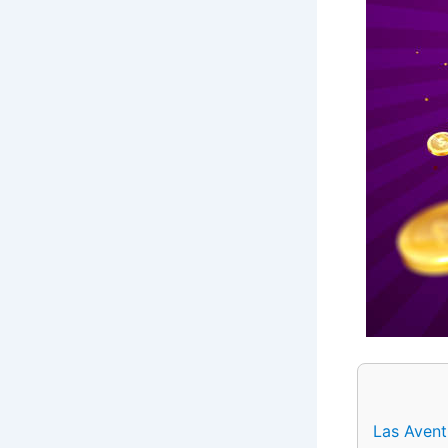
Las Aven