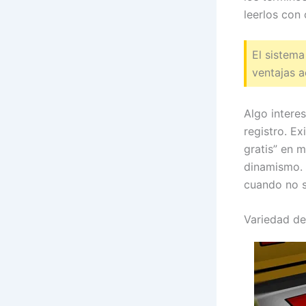
leerlos con
El sistem
ventajas a
Algo intere
registro. Ex
gratis” en 
dinamismo. 
cuando no s
Variedad d