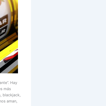
ante”. Hay
es más
, blackjack,
unos aman,