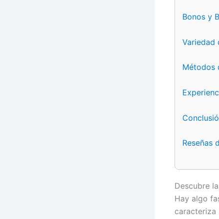
Bonos y B
Variedad
Métodos 
Experienc
Conclusi
Reseñas 
Descubre la
Hay algo fa
caracteriza