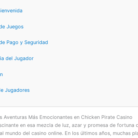
ienvenida
 de Juegos
de Pago y Seguridad
ia del Jugador
ón
de Jugadores
s Aventuras Más Emocionantes en Chicken Pirate Casino
scinante en esa mezcla de luz, azar y promesa de fortuna 
 al mundo del casino online. En los últimos años, muchas p