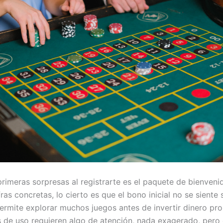
rimeras sorpresas al registrarte es el paquete de bienvenid
fras concretas, lo cierto es que el bono inicial no se siente 
ermite explorar muchos juegos antes de invertir dinero prop
s de uso requieren algo de atención, nada exagerado, pero