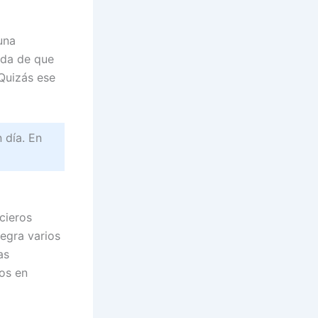
una
ida de que
Quizás ese
 día. En
cieros
tegra varios
as
os en