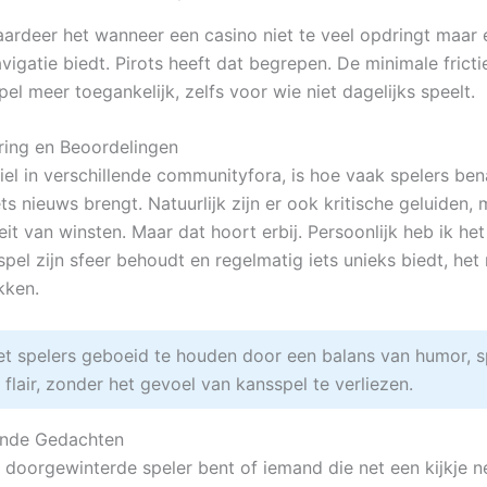
 waardeer het wanneer een casino niet te veel opdringt maar
avigatie biedt. Pirots heeft dat begrepen. De minimale fricti
el meer toegankelijk, zelfs voor wie niet dagelijks speelt.
ring en Beoordelingen
el in verschillende communityfora, is hoe vaak spelers be
ets nieuws brengt. Natuurlijk zijn er ook kritische geluiden,
teit van winsten. Maar dat hoort erbij. Persoonlijk heb ik he
spel zijn sfeer behoudt en regelmatig iets unieks biedt, he
ekken.
et spelers geboeid te houden door een balans van humor, s
 flair, zonder het gevoel van kansspel te verliezen.
nde Gedachten
n doorgewinterde speler bent of iemand die net een kijkje n