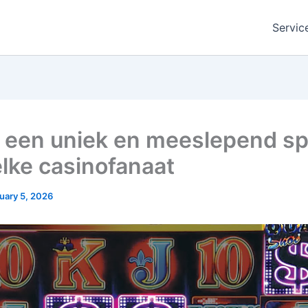
Servic
s een uniek en meeslepend sp
elke casinofanaat
uary 5, 2026