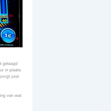
nd gelaagd
ur in plaats
zorgt juist
king van wat