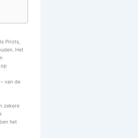
s Pirots,
houden. Het
en
 op
 – van de
en zekere
e
ben het