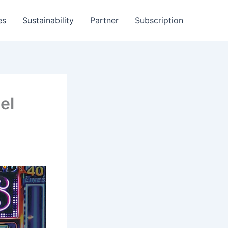
es
Sustainability
Partner
Subscription
el