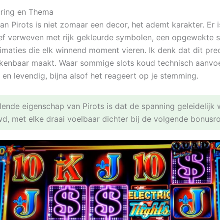
aring en Thema
an Pirots is niet zomaar een decor, het ademt karakter. Er 
ef verweven met rijk gekleurde symbolen, een opgewekte 
imaties die elk winnend moment vieren. Ik denk dat dit prec
rkenbaar maakt. Waar sommige slots koud technisch aanvoe
 en levendig, bijna alsof het reageert op je stemming.
lende eigenschap van Pirots is dat de spanning geleidelijk
, met elke draai voelbaar dichter bij de volgende bonusr