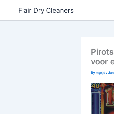
Skip
Flair Dry Cleaners
to
content
Pirot
voor 
By
mgxjd
/
Jan