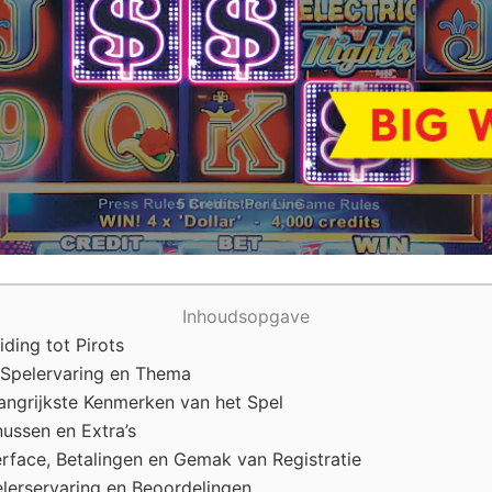
Inhoudsopgave
eiding tot Pirots
Spelervaring en Thema
angrijkste Kenmerken van het Spel
ussen en Extra’s
erface, Betalingen en Gemak van Registratie
lerservaring en Beoordelingen