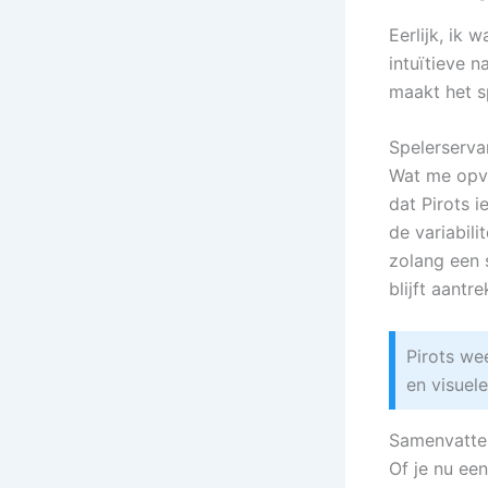
Eerlijk, ik
intuïtieve n
maakt het sp
Spelerserva
Wat me opvi
dat Pirots i
de variabili
zolang een 
blijft aantr
Pirots we
en visuele
Samenvatte
Of je nu ee