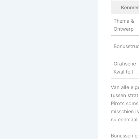
Kenmer
Thema &
Ontwerp
Bonusstruc
Grafische
Kwaliteit
Van alle eig
tussen stra
Pirots soms 
misschien i
nu eenmaal.
Bonussen en