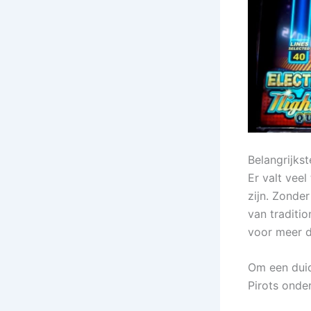
Belangrijks
Er valt vee
zijn. Zonder
van traditio
voor meer d
Om een duide
Pirots onde