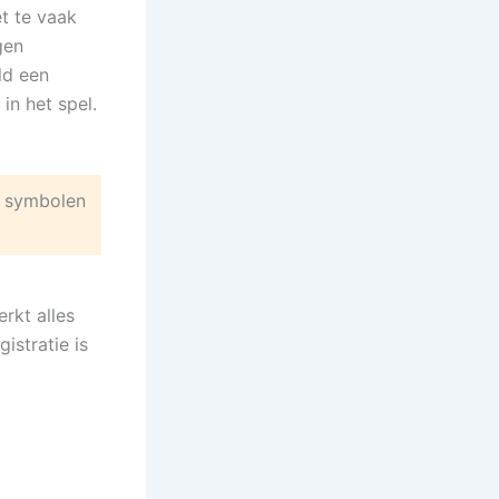
t te vaak
gen
ld een
in het spel.
n symbolen
rkt alles
gistratie is