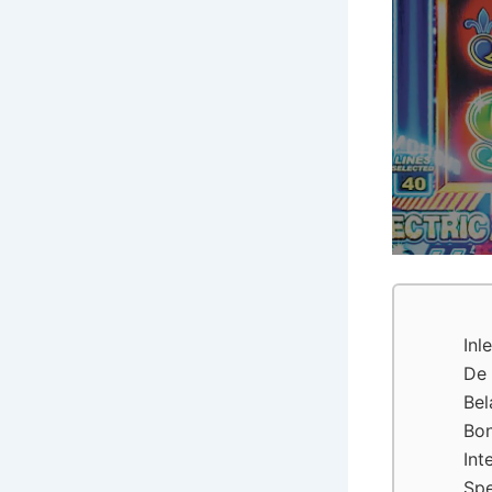
Inl
De 
Bel
Bon
Int
Spe