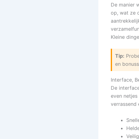
De manier w
op, wat ze 
aantrekkeli
verzamelfunc
Kleine ding
Tip:
Probe
en bonusse
Interface, 
De interface
even netjes
verrassend e
Snell
Helde
Veili