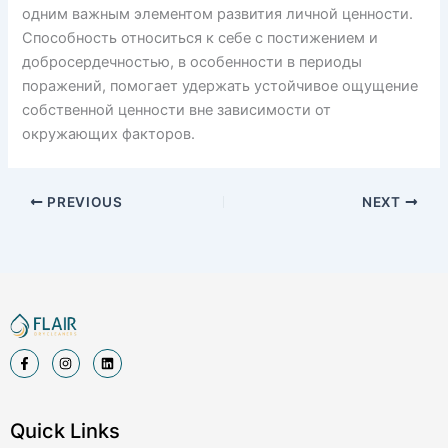
одним важным элементом развития личной ценности.
Способность относиться к себе с постижением и
добросердечностью, в особенности в периоды
поражений, помогает удержать устойчивое ощущение
собственной ценности вне зависимости от
окружающих факторов.
PREVIOUS
NEXT
F
I
L
a
n
i
c
s
n
e
t
k
b
a
e
o
g
d
Quick Links
o
r
i
k
a
n