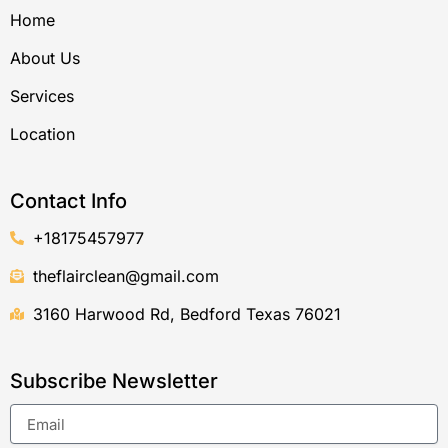
-
m
Home
f
About Us
Services
Location
Contact Info
+18175457977
theflairclean@gmail.com
3160 Harwood Rd, Bedford Texas 76021
Subscribe Newsletter