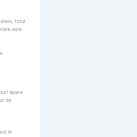
sters, totul
riere este
e.
puri apare
cut de
ce în