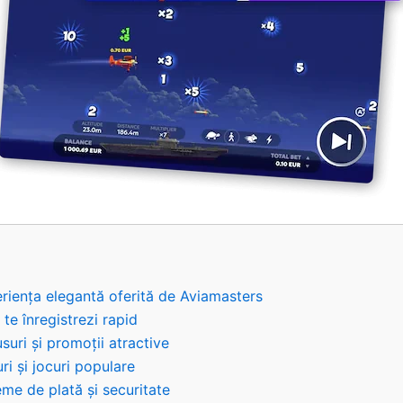
riența elegantă oferită de Aviamasters
te înregistrezi rapid
suri și promoții atractive
uri și jocuri populare
eme de plată și securitate