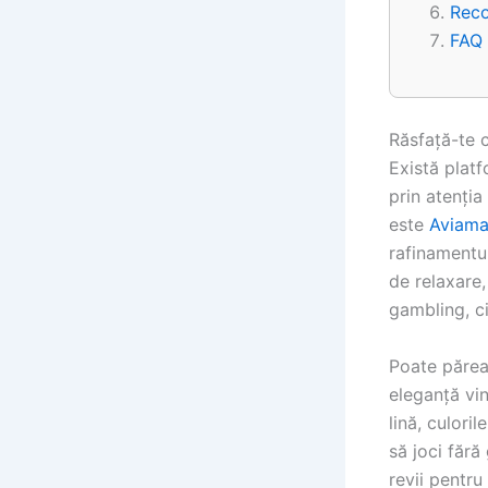
Reco
FAQ
Răsfață-te 
Există plat
prin atenția
este
Aviama
rafinamentul
de relaxare,
gambling, ci
Poate părea
eleganță vin
lină, culori
să joci fără
revii pentru 