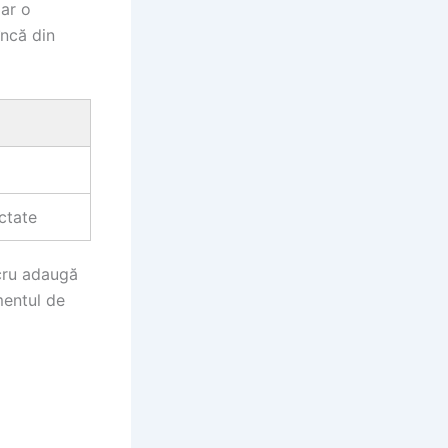
oar o
încă din
ectate
ucru adaugă
mentul de