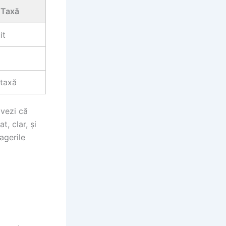
Taxă
it
 taxă
 vezi că
t, clar, și
agerile