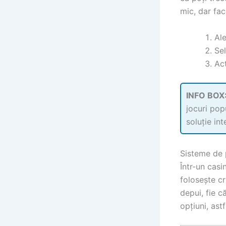
mic, dar fac
Ale
Se
Act
INFO BOX
jocuri popu
soluție int
Sisteme de p
Într-un casi
folosește cr
depui, fie c
opțiuni, ast