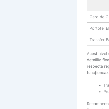
Card de C
Portofel E
Transfer B
Acest nivel 
detaliile fi
respectă reg
funcționează
Tra
Pro
Recompensel