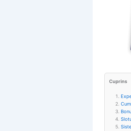
Cuprins
Expe
Cum 
Bonu
Slot
Sist