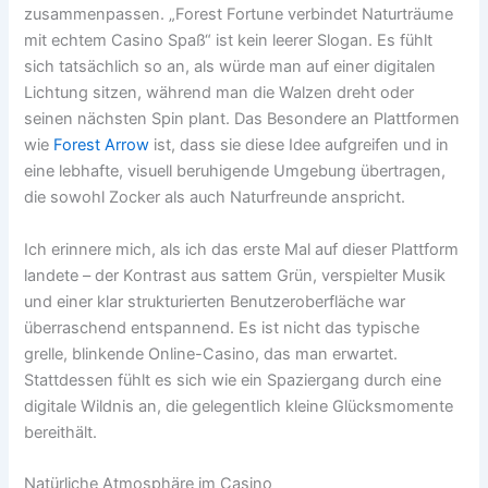
zusammenpassen. „Forest Fortune verbindet Naturträume
mit echtem Casino Spaß“ ist kein leerer Slogan. Es fühlt
sich tatsächlich so an, als würde man auf einer digitalen
Lichtung sitzen, während man die Walzen dreht oder
seinen nächsten Spin plant. Das Besondere an Plattformen
wie
Forest Arrow
ist, dass sie diese Idee aufgreifen und in
eine lebhafte, visuell beruhigende Umgebung übertragen,
die sowohl Zocker als auch Naturfreunde anspricht.
Ich erinnere mich, als ich das erste Mal auf dieser Plattform
landete – der Kontrast aus sattem Grün, verspielter Musik
und einer klar strukturierten Benutzeroberfläche war
überraschend entspannend. Es ist nicht das typische
grelle, blinkende Online-Casino, das man erwartet.
Stattdessen fühlt es sich wie ein Spaziergang durch eine
digitale Wildnis an, die gelegentlich kleine Glücksmomente
bereithält.
Natürliche Atmosphäre im Casino