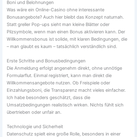
Boni und Belohnungen
Was wäre ein Online-Casino ohne interessante
Bonusangebote? Auch hier bleibt das Konzept naturnah.
Statt greller Pop-ups sieht man kleine Blätter oder
Pilzsymbole, wenn man einen Bonus aktivieren kann. Der
Willkommensbonus ist solide, mit klaren Bedingungen, die
– man glaubt es kaum – tatsächlich verständlich sind.
Erste Schritte und Bonusbedingungen
Die Anmeldung erfolgt angenehm direkt, ohne unnötige
Formularflut. Einmal registriert, kann man direkt die
Willkommensangebote nutzen. Ob Freispiele oder
Einzahlungsboni, die Transparenz macht vieles einfacher.
Ich habe besonders geschätzt, dass die
Umsatzbedingungen realistisch wirken. Nichts fühlt sich
übertrieben oder unfair an.
Technologie und Sicherheit
Datenschutz spielt eine große Rolle, besonders in einer