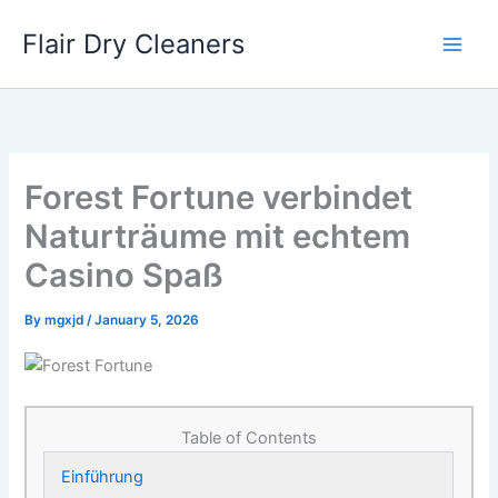
Skip
Flair Dry Cleaners
to
content
Forest Fortune verbindet
Naturträume mit echtem
Casino Spaß
By
mgxjd
/
January 5, 2026
Table of Contents
Einführung