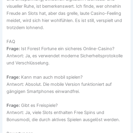
visueller Ruhe, ist bemerkenswert. Ich finde, wer ohnehin
Freude an Slots hat, aber das grelle, laute Casino-Feeling
meidet, wird sich hier wohlfühlen. Es ist still, verspielt und
trotzdem lohnend.
FAQ
Frage:
Ist Forest Fortune ein sicheres Online-Casino?
Antwort: Ja, es verwendet moderne Sicherheitsprotokolle
und Verschlüsselung.
Frage:
Kann man auch mobil spielen?
Antwort: Absolut. Die mobile Version funktioniert auf
gängigen Smartphones einwandfrei.
Frage:
Gibt es Freispiele?
Antwort: Ja, viele Slots enthalten Free Spins und
Bonusmodi, die durch aktives Spielen ausgelöst werden.