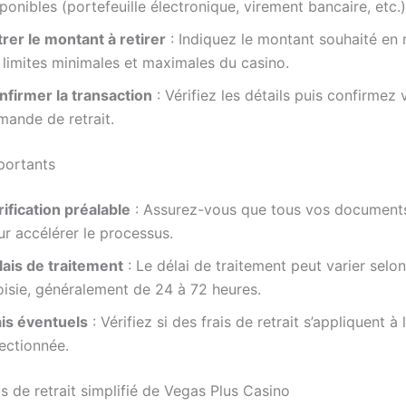
ponibles (portefeuille électronique, virement bancaire, etc.)
rer le montant à retirer
: Indiquez le montant souhaité en 
 limites minimales et maximales du casino.
nfirmer la transaction
: Vérifiez les détails puis confirmez 
mande de retrait.
portants
ification préalable
: Assurez-vous que tous vos documents
r accélérer le processus.
lais de traitement
: Le délai de traitement peut varier selo
oisie, généralement de 24 à 72 heures.
ais éventuels
: Vérifiez si des frais de retrait s’appliquent 
ectionnée.
s de retrait simplifié de Vegas Plus Casino