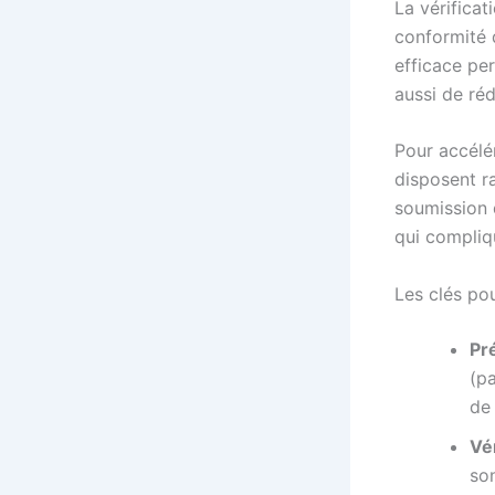
La vérificat
conformité 
efficace pe
aussi de réd
Pour accélér
disposent r
soumission d
qui compliqu
Les clés pou
Pr
(pa
de 
Vér
son