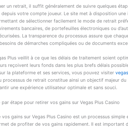
er un retrait, il suffit généralement de suivre quelques éta
 depuis votre compte joueur. Le site met à disposition une 
ermettant de sélectionner facilement le mode de retrait préfé
virements bancaires, de portefeuilles électroniques ou d’au
curisées. La transparence du processus assure que chaque
s besoins de démarches compliquées ou de documents exces
as Plus veillit à ce que les délais de traitement soient opt
urs reçoivent leurs fonds dans les plus brefs délais possibl
sur la plateforme et ses services, vous pouvez visiter
vegas
u processus de retrait constitue ainsi un objectif majeur du
antir une expérience utilisateur optimale et sans souci.
 par étape pour retirer vos gains sur Vegas Plus Casino
de vos gains sur Vegas Plus Casino est un processus simple 
rmet de profiter de vos gains rapidement. Il est important 