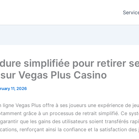
Servic
ure simplifiée pour retirer s
 sur Vegas Plus Casino
ruary 11, 2026
 ligne Vegas Plus offre à ses joueurs une expérience de jeu
otamment grâce à un processus de retrait simplifié. Ce sys
arantir que les gains des utilisateurs soient transférés ra
ations, renforçant ainsi la confiance et la satisfaction des 