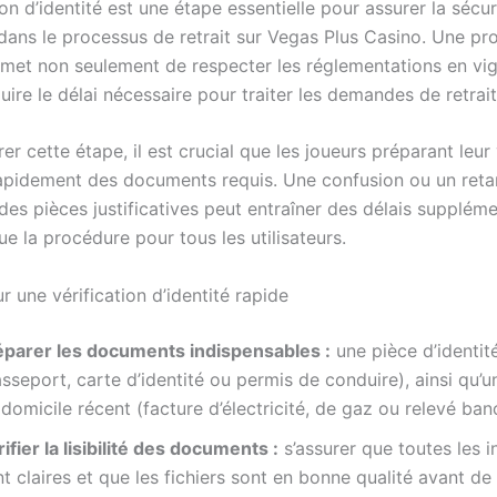
ion d’identité est une étape essentielle pour assurer la sécuri
dans le processus de retrait sur Vegas Plus Casino. Une pr
rmet non seulement de respecter les réglementations en vig
uire le délai nécessaire pour traiter les demandes de retrait
er cette étape, il est crucial que les joueurs préparant leur 
apidement des documents requis. Une confusion ou un reta
es pièces justificatives peut entraîner des délais suppléme
e la procédure pour tous les utilisateurs.
r une vérification d’identité rapide
éparer les documents indispensables :
une pièce d’identit
sseport, carte d’identité ou permis de conduire), ainsi qu’un 
domicile récent (facture d’électricité, de gaz ou relevé banc
ifier la lisibilité des documents :
s’assurer que toutes les 
t claires et que les fichiers sont en bonne qualité avant de 