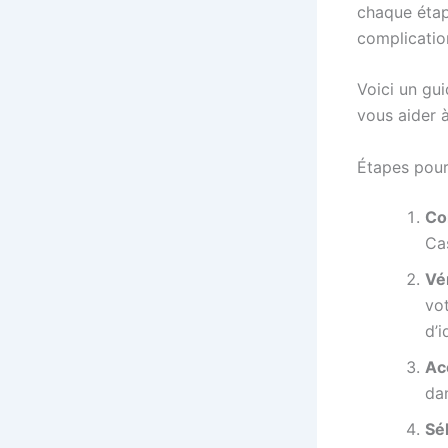
chaque étap
complicatio
Voici un gu
vous aider à
Étapes pour
Co
Ca
Vér
vo
d’i
Acc
dan
Sé