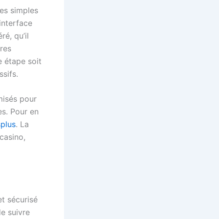
pes simples
interface
ré, qu’il
tres
 étape soit
sifs.
imisés pour
es. Pour en
plus
. La
 casino,
et sécurisé
de suivre