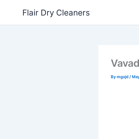
Skip
Flair Dry Cleaners
to
content
Vavad
By
mgxjd
/
May