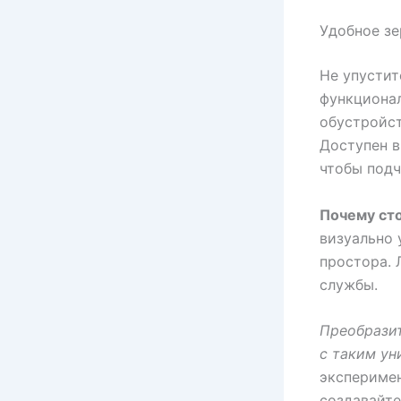
Удобное зе
Не упустит
функциона
обустройст
Доступен в
чтобы подч
Почему ст
визуально 
простора. 
службы.
Преобразит
с таким ун
эксперимен
создавайте