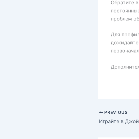
Обратите в
постоянные
проблем о
Для профил
дожидайтес
первоначал
Дополните
PREVIOUS