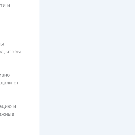
ти и
бы
а, чтобы
ивно
вдали от
мацию и
пежные