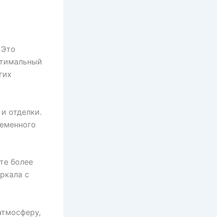
 Это
птимальный
гих
и отделки.
ременного
те более
ркала с
атмосферу,