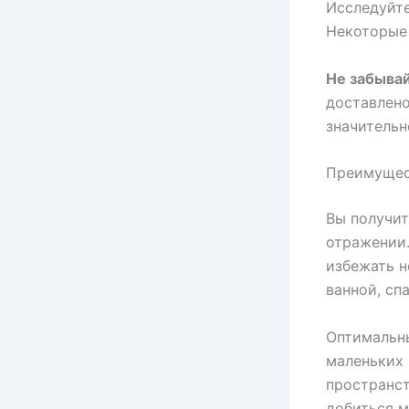
Исследуйте
Некоторые 
Не забывай
доставлено
значительн
Преимущест
Вы получит
отражении.
избежать н
ванной, сп
Оптимальны
маленьких 
пространст
добиться м