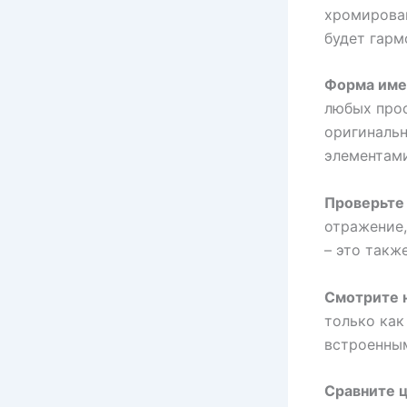
хромирован
будет гарм
Форма име
любых прос
оригинальн
элементами
Проверьте 
отражение,
– это такж
Смотрите 
только как
встроенным
Сравните 