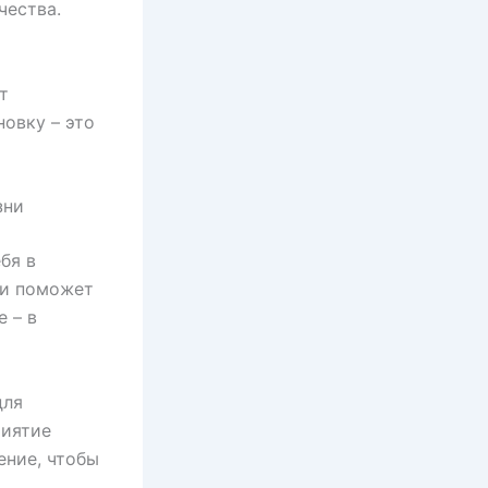
чества.
т
новку – это
зни
бя в
 и поможет
 – в
для
риятие
ение, чтобы