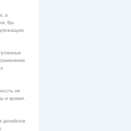
, а
ия. Вы
надлежащим
троенные
Применение
ях
ность не
ы и время.
е дизайнов
о