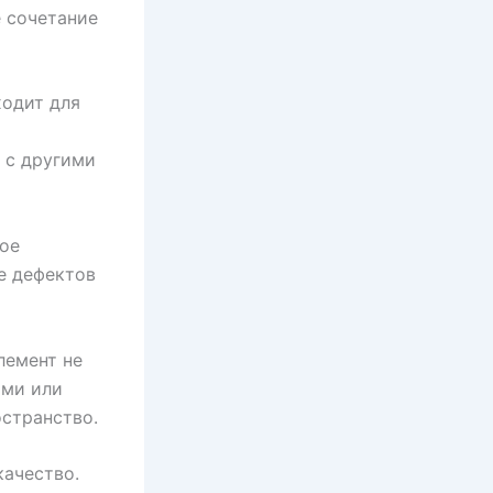
 сочетание
ходит для
 с другими
ое
е дефектов
лемент не
ами или
странство.
качество.