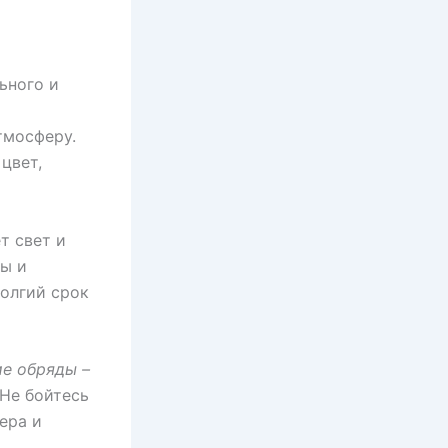
ьного и
тмосферу.
цвет,
т свет и
ды и
долгий срок
ие обряды –
Не бойтесь
ера и