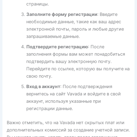
страницы.
Заполните форму регистрации
: Введите
необходимые данные, такие как ваш адрес
электронной почты, пароль и любые другие
запрашиваемые данные.
Подтвердите регистрацию
: После
заполнения формы вам может понадобиться
подтвердить вашу электронную почту.
Перейдите по ссылке, которую вы получите на
свою почту.
Вход в аккаунт
: После подтверждения
вернитесь на сайт Vavada и войдите в свой
аккаунт, используя указанные при
регистрации данные.
Важно отметить, что на Vavada нет скрытых плат или
дополнительных комиссий за создание учетной записи.