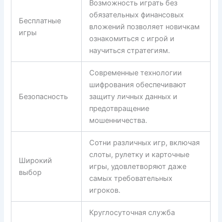
Возможность играть без
обязательных финансовых
Бесплатные
вложений позволяет новичкам
игры
ознакомиться с игрой и
научиться стратегиям.
Современные технологии
шифрования обеспечивают
Безопасность
защиту личных данных и
предотвращение
мошенничества.
Сотни различных игр, включая
слоты, рулетку и карточные
Широкий
игры, удовлетворяют даже
выбор
самых требовательных
игроков.
Круглосуточная служба