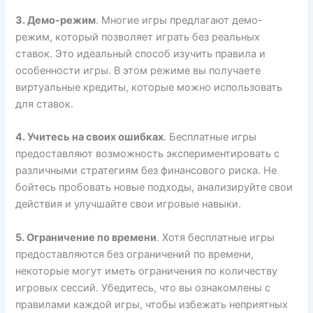
3. Демо-режим
. Многие игры предлагают демо-
режим, который позволяет играть без реальных
ставок. Это идеальный способ изучить правила и
особенности игры. В этом режиме вы получаете
виртуальные кредиты, которые можно использовать
для ставок.
4. Учитесь на своих ошибках
. Бесплатные игры
предоставляют возможность экспериментировать с
различными стратегиям без финансового риска. Не
бойтесь пробовать новые подходы, анализируйте свои
действия и улучшайте свои игровые навыки.
5. Ограничение по времени
. Хотя бесплатные игры
предоставляются без ограничений по времени,
некоторые могут иметь ограничения по количеству
игровых сессий. Убедитесь, что вы ознакомлены с
правилами каждой игры, чтобы избежать неприятных