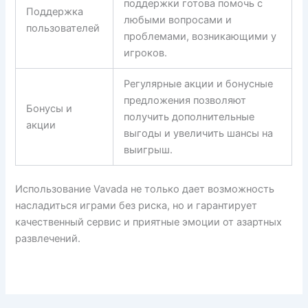
поддержки готова помочь с
Поддержка
любыми вопросами и
пользователей
проблемами, возникающими у
игроков.
Регулярные акции и бонусные
предложения позволяют
Бонусы и
получить дополнительные
акции
выгоды и увеличить шансы на
выигрыш.
Использование Vavada не только дает возможность
насладиться играми без риска, но и гарантирует
качественный сервис и приятные эмоции от азартных
развлечений.