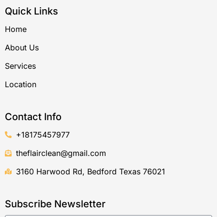
o
g
d
Quick Links
o
r
i
k
a
n
-
m
Home
f
About Us
Services
Location
Contact Info
+18175457977
theflairclean@gmail.com
3160 Harwood Rd, Bedford Texas 76021
Subscribe Newsletter